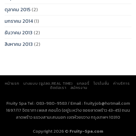
ตุลาคม 2015
(2)
มกราคม 2014
(1)
ธันวาคม 2013
(2)
สิงหาคม 2013
(2)
หน้าแรก
นางแบบ (รูปสด,REAL TIME)
แกลอรี่
โปรโมชั่น
ค่าบริการ
ติดต่อเรา
สมัครงาน
Fruity Spa Tel : 083-980-9583 / Email : fruityjob@hotmail.com
1697/17 จิตราภา เพลส คอนโด (อยู่ระหว่าง ซอยลาดพร้าว 43-45) ถนน
ลาดพร้าว แขวงสามเสนนอก เขตห้วยขวาง กรุงเทพฯ 10310
Copyright 2026 ©
Fruity-Spa.com