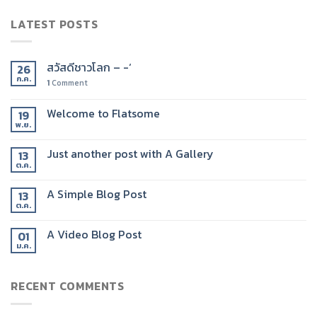
LATEST POSTS
สวัสดีชาวโลก – -‘
26
ก.ค.
1
Comment
Welcome to Flatsome
19
พ.ย.
Just another post with A Gallery
13
ต.ค.
A Simple Blog Post
13
ต.ค.
A Video Blog Post
01
ม.ค.
RECENT COMMENTS