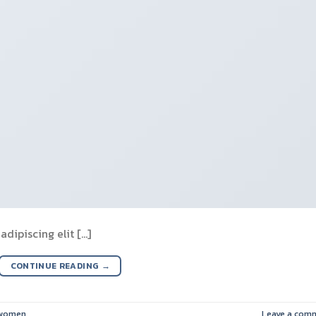
dipiscing elit […]
CONTINUE READING
→
women
Leave a com