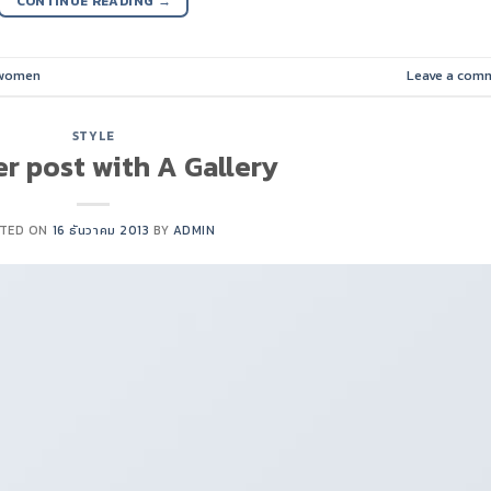
CONTINUE READING
→
women
Leave a com
STYLE
r post with A Gallery
TED ON
16 ธันวาคม 2013
BY
ADMIN