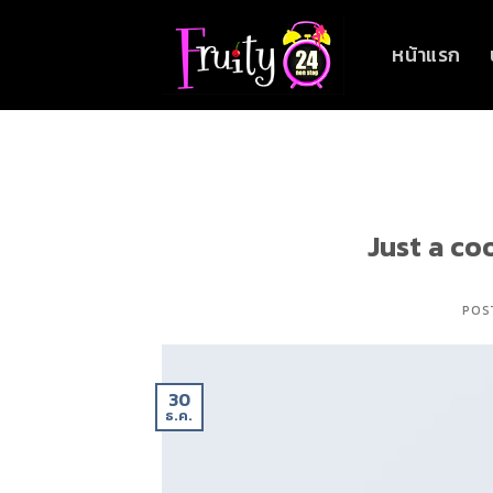
Skip
to
หน้าแรก
content
Just a co
POS
30
ธ.ค.