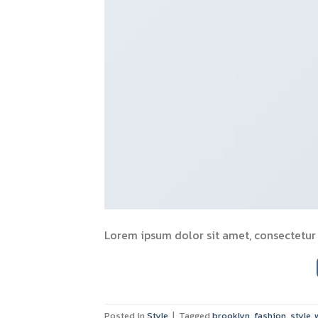
Lorem ipsum dolor sit amet, consectetur a
Posted in
Style
|
Tagged
brooklyn
,
fashion
,
style
,