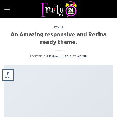
Skip
to
content
STYLE
An Amazing responsive and Retina
ready theme.
POSTED ON
11 สิงหาคม 2013
BY
ADMIN
11
ส.ค.